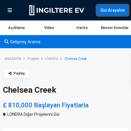
Sizi Arayalım
Açıklama
Video
Harita
Benzer Konutlar
Gelişmiş Arama
ANASAYFA
Projeler
LONDRA
Chelsea Creek
Paylaş
Chelsea Creek
£ 810,000
Başlayan Fiyatlarla
LONDRA Diğer Projelerini Gör