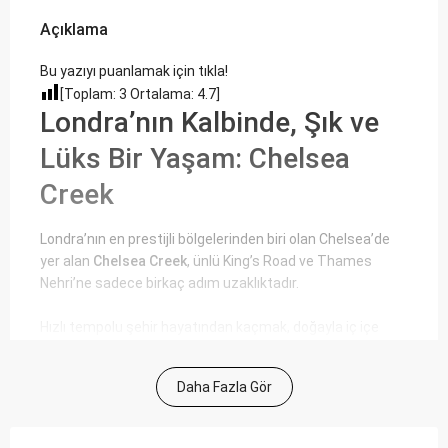
Açıklama
Bu yazıyı puanlamak için tıkla!
[Toplam:
3
Ortalama:
4.7
]
Londra’nın Kalbinde, Şık ve
Lüks Bir Yaşam: Chelsea
Creek
Londra’nın en prestijli bölgelerinden biri olan Chelsea’de
yer alan
Chelsea Creek
, ünlü King’s Road ve Thames
Nehri’ne sadece birkaç adım uzaklıktadır.
Hızlı tempolu şehir hayatından kaçmak, doğayla iç içe
huzurlu bir yaşam sürmek ister misiniz? Chelsea Creek,
Londra’nın merkezinde, karakteristik Avrupa tarzı bir
Daha Fazla Gör
deniz kenarı yaşamı sunan lüks konutlarıyla size bu fırsatı
sunuyor. Ağaçlarla kaplı caddeler, kıvrımlı su yolları ve
sakin atmosferiyle büyüleyici bir konumda yer alan