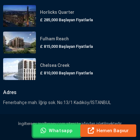
Horlicks Quarter
£ 285,000
Başlayan Fiyatlarla
Fulham Reach
£ 815,000
Başlayan Fiyatlarla
Chelsea Creek
£ 810,000
Başlayan Fiyatlarla
Adres
Fenerbahçe mah. İğrip sok. No:13/1 Kadıköy/İSTANBUL
İngiltereev, ingiltereev.com sitesi tarafından işletilmektedir.
Whatsapp
Hemen Başvur
Biz Sizi Arayalım