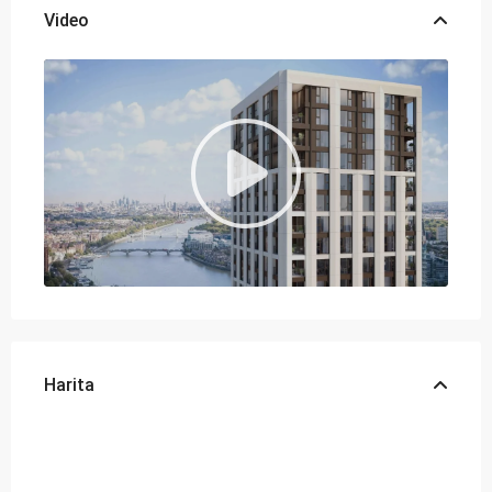
Chelsea Creek, benzersiz bir kentsel yaşam tarzı
Video
deneyimi sunuyor. Imperial Wharf’ın canlı restoran ve
kafelerine, ünlü King’s Road’a, Sloane Street’e ve
Westfield alışveriş merkezine sadece birkaç adım
uzaklıkta olan proje, hem doğanın içinde huzur bulmak
hem de şehrin tüm olanaklarından faydalanmak
isteyenler için ideal bir seçenek.
Aydınlık, ferah ve son teknolojiyle donatılmış Chelsea
Creek, su kenarındaki konumu ve lüks tasarımıyla çağdaş
şehir yaşamının yeni standartlarını belirliyor.
King’s Tower ve Westwood House sakinleri için özel
olarak tasarlanan Halcyon Club, sağlıklı yaşam merkezi,
yüzme havuzu ve saunalı spa gibi birçok lüks imkanı bir
arada sunuyor. 31. kattaki etkileyici gökyüzü salonunda
Harita
ve şehrin panoramik manzarasını sunan terasında
unutulmaz anlar yaşayabilirsiniz.